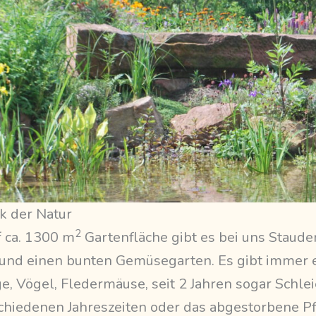
k der Natur
2
f ca. 1300 m
Gartenfläche gibt es bei uns Staud
und einen bunten Gemüsegarten. Es gibt immer 
e, Vögel, Fledermäuse, seit 2 Jahren sogar Schlei
erschiedenen Jahreszeiten oder das abgestorbene 